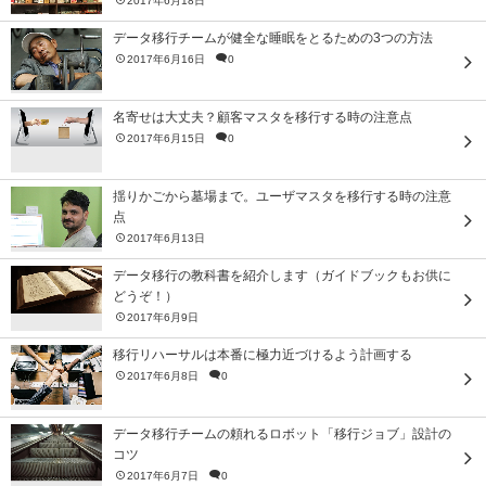
2017年6月18日
データ移行チームが健全な睡眠をとるための3つの方法
2017年6月16日
0
名寄せは大丈夫？顧客マスタを移行する時の注意点
2017年6月15日
0
揺りかごから墓場まで。ユーザマスタを移行する時の注意
点
2017年6月13日
データ移行の教科書を紹介します（ガイドブックもお供に
どうぞ！）
2017年6月9日
移行リハーサルは本番に極力近づけるよう計画する
2017年6月8日
0
データ移行チームの頼れるロボット「移行ジョブ」設計の
コツ
2017年6月7日
0