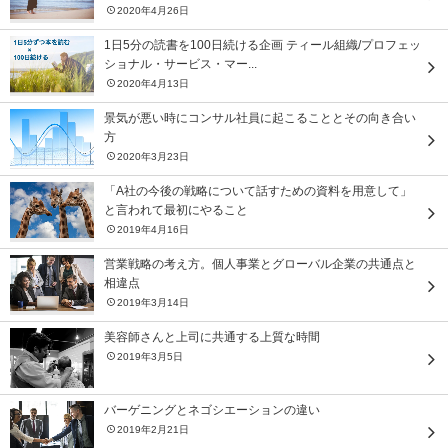
2020年4月26日
1日5分の読書を100日続ける企画 ティール組織/プロフェッ
ショナル・サービス・マー...
2020年4月13日
景気が悪い時にコンサル社員に起こることとその向き合い
方
2020年3月23日
「A社の今後の戦略について話すための資料を用意して」
と言われて最初にやること
2019年4月16日
営業戦略の考え方。個人事業とグローバル企業の共通点と
相違点
2019年3月14日
美容師さんと上司に共通する上質な時間
2019年3月5日
バーゲニングとネゴシエーションの違い
2019年2月21日