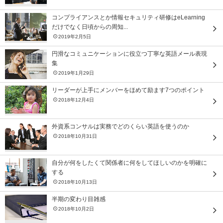
コンプライアンスとか情報セキュリティ研修はeLearning
だけでなく日頃からの周知...
2019年2月5日
円滑なコミュニケーションに役立つ丁寧な英語メール表現
集
2019年1月29日
リーダーが上手にメンバーをほめて励ます7つのポイント
2018年12月4日
外資系コンサルは実務でどのくらい英語を使うのか
2018年10月31日
自分が何をしたくて関係者に何をしてほしいのかを明確に
する
2018年10月13日
半期の変わり目雑感
2018年10月2日