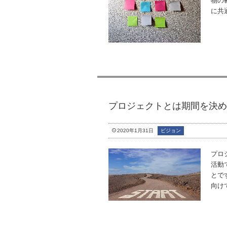
物の
に共
プロジェクトとは期間を決め
2020年1月31日
ビジョン
プロ
活動
とで
向け