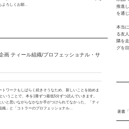
もよろしくお願...
推進
を通
本当
る友
隣を
グを
る企画 ティール組織/プロフェッショナル・サ
ートワークもしばらく続きそうなため、新しいことを始めま
 ということで、本を1冊ずつ最低5分ずつ読んでいきます。
たいと思いながらなかなか手がつけられてなかった、「ティ
組織」と「コトラーのプロフェッショナル...
著書