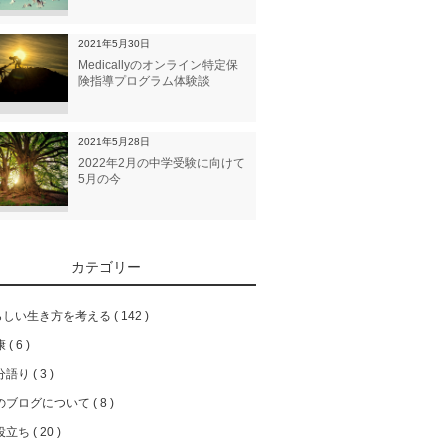
2021年5月30日
Medicallyのオンライン特定保
険指導プログラム体験談
2021年5月28日
2022年2月の中学受験に向けて
5月の今
カテゴリー
らしい生き方を考える
142
康
6
分語り
3
のブログについて
8
役立ち
20