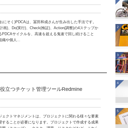
(おにそく)PDCAは、冨田和成さんが生み出した手法です。
2
n(計画)、Do(実行)、Check(検証)、Action(調整)の4ステップか
るPDCAサイクルを、高速を超える鬼速で回し続けること
織や個人...
3
4
立つチケット管理ツールRedmine
5
ジェクトマネジメントは、プロジェクトに関わる様々な要素
理することが必要になります。プロジェクトで作成する成果