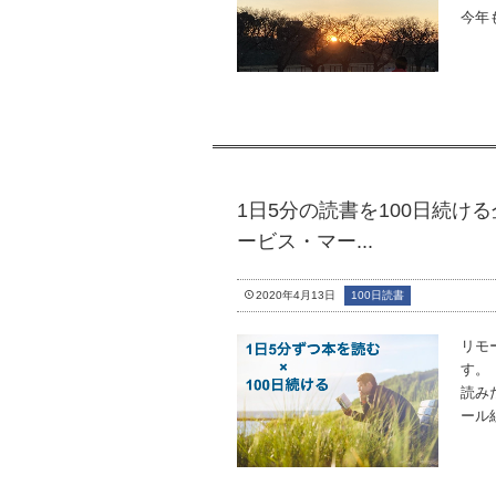
今年
1日5分の読書を100日続け
ービス・マー...
2020年4月13日
100日読書
リモ
す。
読み
ール