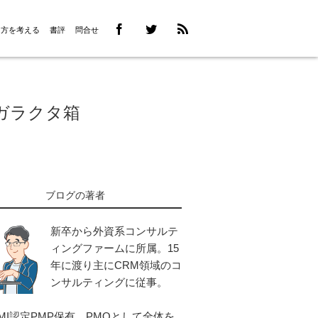
き方を考える
書評
問合せ
ガラクタ箱
ブログの著者
新卒から外資系コンサルテ
ィングファームに所属。15
年に渡り主にCRM領域のコ
ンサルティングに従事。
MI認定PMP保有。PMOとして全体を