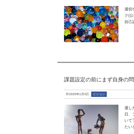
適切
ク(
自己
課題設定の前にまず自身の問
2020年1月3日
ビジョン
適し
日、
いて
たい