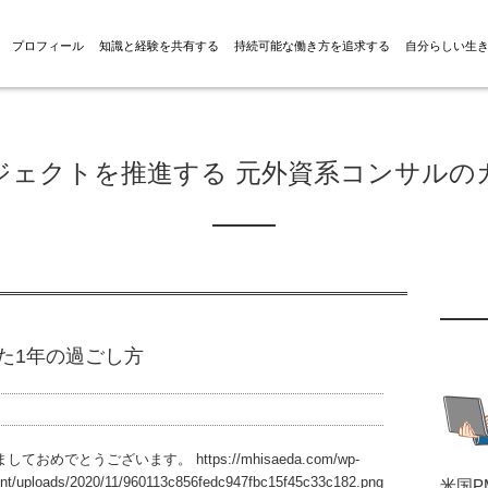
プロフィール
知識と経験を共有する
持続可能な働き方を追求する
自分らしい生
ジェクトを推進する 元外資系コンサルの
けた1年の過ごし方
しておめでとうございます。 https://mhisaeda.com/wp-
nt/uploads/2020/11/960113c856fedc947fbc15f45c33c182.png
米国P