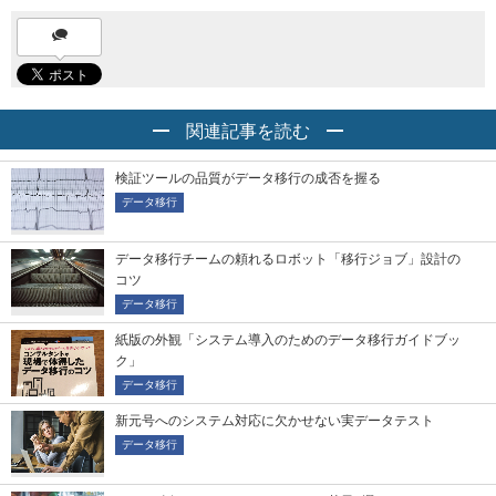
関連記事を読む
検証ツールの品質がデータ移行の成否を握る
データ移行
データ移行チームの頼れるロボット「移行ジョブ」設計の
コツ
データ移行
紙版の外観「システム導入のためのデータ移行ガイドブッ
ク」
データ移行
新元号へのシステム対応に欠かせない実データテスト
データ移行