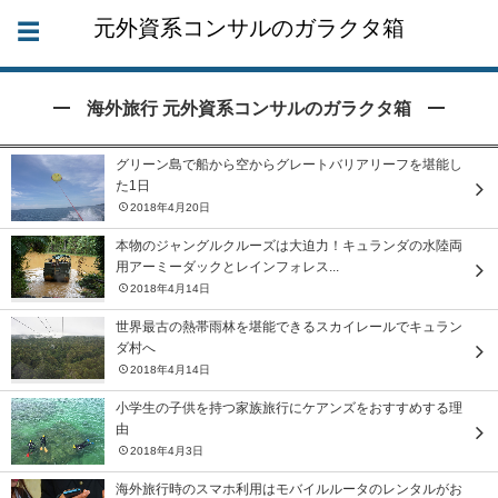
元外資系コンサルのガラクタ箱
海外旅行 元外資系コンサルのガラクタ箱
グリーン島で船から空からグレートバリアリーフを堪能し
た1日
2018年4月20日
本物のジャングルクルーズは大迫力！キュランダの水陸両
用アーミーダックとレインフォレス...
2018年4月14日
世界最古の熱帯雨林を堪能できるスカイレールでキュラン
ダ村へ
2018年4月14日
小学生の子供を持つ家族旅行にケアンズをおすすめする理
由
2018年4月3日
海外旅行時のスマホ利用はモバイルルータのレンタルがお