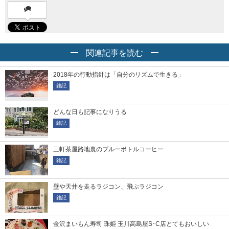
関連記事を読む
2018年の行動指針は「自分のリズムで生きる」
雑記
どんな日も記事になりうる
雑記
三軒茶屋路地裏のブルーボトルコーヒー
雑記
壁や天井を走るラジコン、飛ぶラジコン
雑記
金沢まいもん寿司 珠姫 玉川高島屋S･C店とてもおいしい