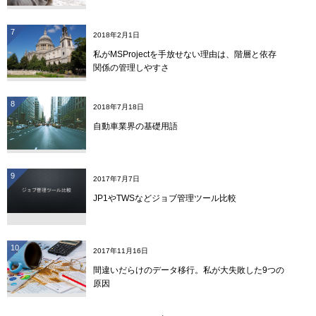
7
2018年2月1日
私がMSProjectを手放せない理由は、階層と依存
関係の管理しやすさ
8
2018年7月18日
自動車業界の基礎用語
9
2017年7月7日
JP1やTWSなどジョブ管理ツール比較
10
2017年11月16日
間違いだらけのデータ移行。私が大失敗した9つの
原因