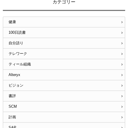
カテゴリー
健康
100日読書
自分語り
テレワーク
ティール組織
Alteryx
ビジョン
書評
SCM
計画
SAP