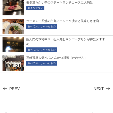
表参道うかい亭のステーキランチコースに大満足
好きなプリン
ラーメン一風堂の白丸にニンニク潰すと美味しさ激増
食べておいしかったもの
龍天門の本格中華！担々麺とマンゴープリンが特におすす
め
食べておいしかったもの
三軒茶屋人気No.1とんかつ川善（かわぜん）
食べておいしかったもの
PREV
NEXT