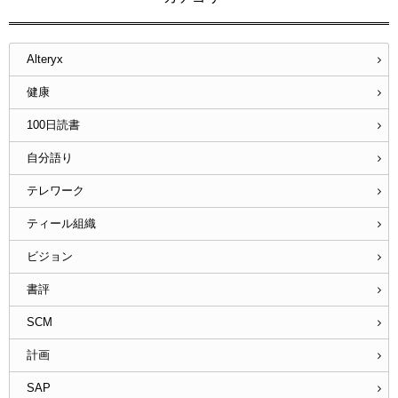
Alteryx
健康
100日読書
自分語り
テレワーク
ティール組織
ビジョン
書評
SCM
計画
SAP