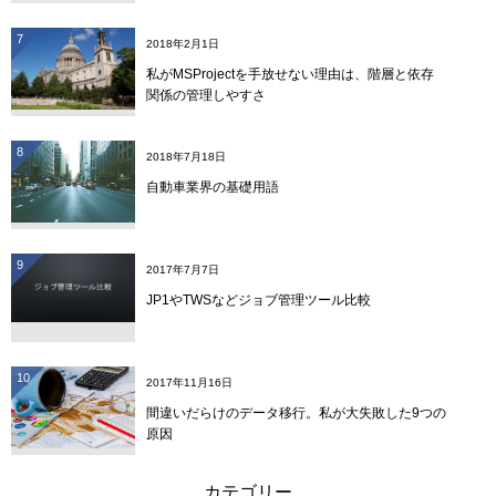
7
2018年2月1日
私がMSProjectを手放せない理由は、階層と依存
関係の管理しやすさ
8
2018年7月18日
自動車業界の基礎用語
9
2017年7月7日
JP1やTWSなどジョブ管理ツール比較
10
2017年11月16日
間違いだらけのデータ移行。私が大失敗した9つの
原因
カテゴリー