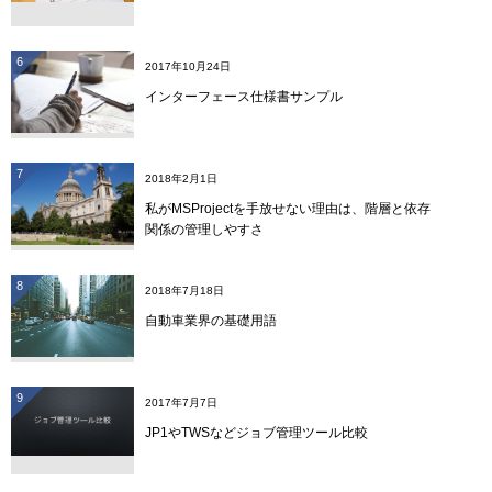
6
2017年10月24日
インターフェース仕様書サンプル
7
2018年2月1日
私がMSProjectを手放せない理由は、階層と依存
関係の管理しやすさ
8
2018年7月18日
自動車業界の基礎用語
9
2017年7月7日
JP1やTWSなどジョブ管理ツール比較