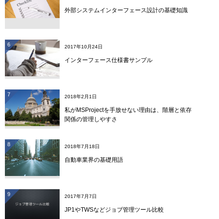
外部システムインターフェース設計の基礎知識
6
2017年10月24日
インターフェース仕様書サンプル
7
2018年2月1日
私がMSProjectを手放せない理由は、階層と依存
関係の管理しやすさ
8
2018年7月18日
自動車業界の基礎用語
9
2017年7月7日
JP1やTWSなどジョブ管理ツール比較