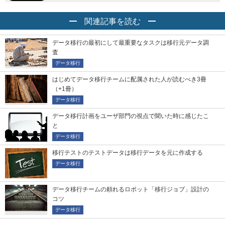
関連記事を読む
データ移行の最初にして最重要なタスクは移行元データ調
査
データ移行
はじめてデータ移行チームに配属された人が読むべき3冊
（+1冊）
データ移行
データ移行計画をユーザ部門の視点で聞いた時に感じたこ
と
データ移行
移行テストのテストデータは移行データを元に作成する
データ移行
データ移行チームの頼れるロボット「移行ジョブ」設計の
コツ
データ移行