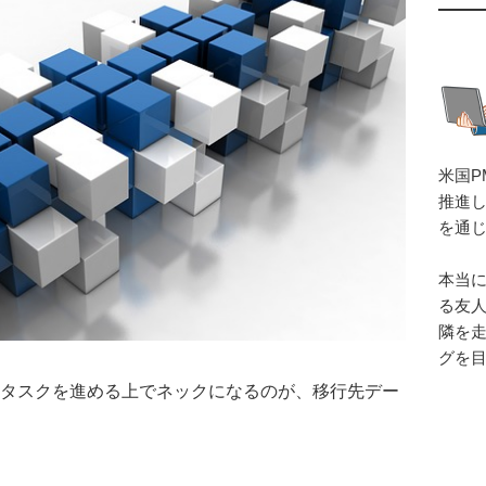
米国P
推進
を通
本当
る友
隣を
グを
タスクを進める上でネックになるのが、移行先デー