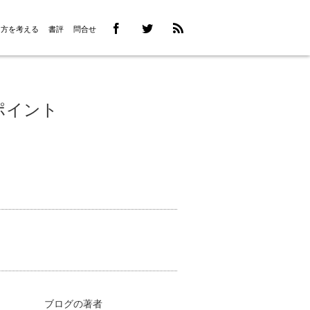
き方を考える
書評
問合せ
ポイント
ブログの著者