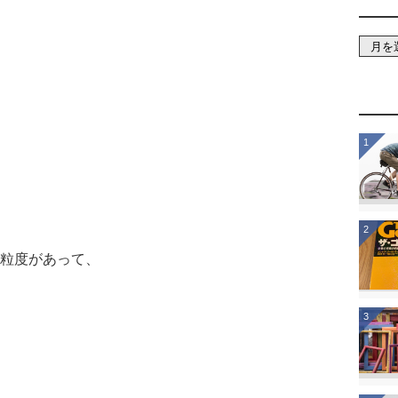
1
2
粒度があって、
3