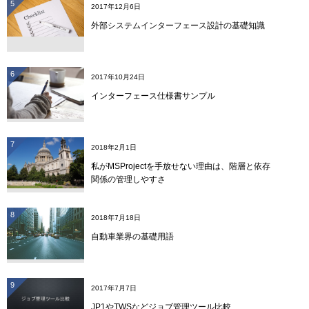
5
2017年12月6日
外部システムインターフェース設計の基礎知識
6
2017年10月24日
インターフェース仕様書サンプル
7
2018年2月1日
私がMSProjectを手放せない理由は、階層と依存
関係の管理しやすさ
8
2018年7月18日
自動車業界の基礎用語
9
2017年7月7日
JP1やTWSなどジョブ管理ツール比較