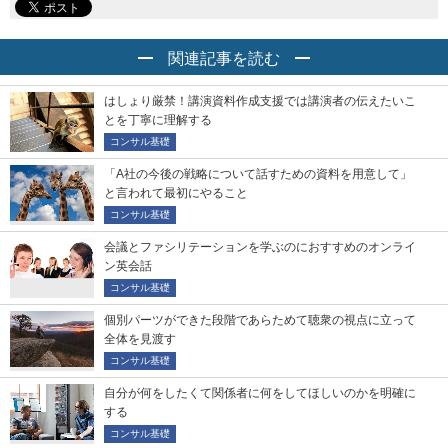
関連記事を読む
はしょり厳禁！講演資料作成支援では講演者の伝えたいこ
とを丁寧に理解する
コンサル基礎
「A社の今後の戦略について話すための資料を用意して」
と言われて最初にやること
コンサル基礎
会議とファシリテーションを学ぶのにおすすめのオンライ
ン英会話
コンサル基礎
個別パーツができた段階であらためて聴衆の視点に立って
全体を見渡す
コンサル基礎
自分が何をしたくて関係者に何をしてほしいのかを明確に
する
コンサル基礎