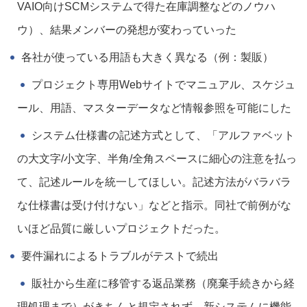
VAIO向けSCMシステムで得た在庫調整などのノウハ
ウ）、結果メンバーの発想が変わっていった
各社が使っている用語も大きく異なる（例：製販）
プロジェクト専用Webサイトでマニュアル、スケジュ
ール、用語、マスターデータなど情報参照を可能にした
システム仕様書の記述方式として、「アルファベット
の大文字/小文字、半角/全角スペースに細心の注意を払っ
て、記述ルールを統一してほしい。記述方法がバラバラ
な仕様書は受け付けない」などと指示。同社で前例がな
いほど品質に厳しいプロジェクトだった。
要件漏れによるトラブルがテストで続出
販社から生産に移管する返品業務（廃棄手続きから経
理処理まで）がきちんと規定されず、新システムに機能