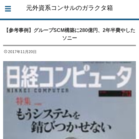
元外資系コンサルのガラクタ箱
【参考事例】グループSCM構築に280億円、2年半費やした
ソニー
2017年11月20日