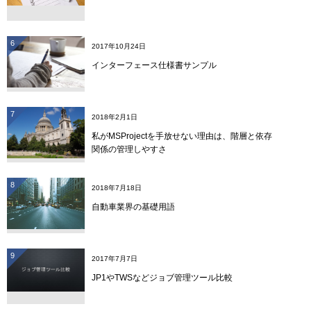
6
2017年10月24日
インターフェース仕様書サンプル
7
2018年2月1日
私がMSProjectを手放せない理由は、階層と依存
関係の管理しやすさ
8
2018年7月18日
自動車業界の基礎用語
9
2017年7月7日
JP1やTWSなどジョブ管理ツール比較